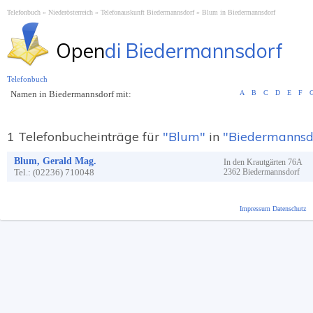
Telefonbuch
Niederösterreich
Telefonauskunft Biedermannsdorf
Blum in Biedermannsdorf
Open
di Biedermannsdorf
Telefonbuch
Namen in Biedermannsdorf mit:
A
B
C
D
E
F
1 Telefonbucheinträge für
"Blum"
in
"Biedermannsd
Blum, Gerald Mag.
In den Krautgärten
76A
Tel.:
(02236) 710048
2362
Biedermannsdorf
Impressum
Datenschutz