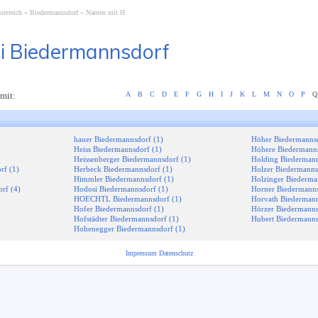
terreich
Biedermannsdorf
Namen mit H
i Biedermannsdorf
mit:
A
B
C
D
E
F
G
H
I
J
K
L
M
N
O
P
Q
hauer Biedermannsdorf (1)
Höher Biedermannsd
Heiss Biedermannsdorf (1)
Höhere Biedermanns
Heissenberger Biedermannsdorf (1)
Holding Biedermann
f (1)
Herbeck Biedermannsdorf (1)
Holzer Biedermanns
Himmler Biedermannsdorf (1)
Holzinger Biederma
rf (4)
Hodosi Biedermannsdorf (1)
Horner Biedermanns
HOECHTL Biedermannsdorf (1)
Horvath Biedermann
Hofer Biedermannsdorf (1)
Hörzer Biedermanns
Hofstädter Biedermannsdorf (1)
Hubert Biedermanns
Hohenegger Biedermannsdorf (1)
Impressum
Datenschutz