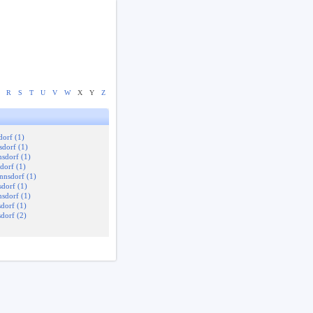
R
S
T
U
V
W
X
Y
Z
orf (1)
dorf (1)
sdorf (1)
dorf (1)
nnsdorf (1)
dorf (1)
sdorf (1)
dorf (1)
dorf (2)